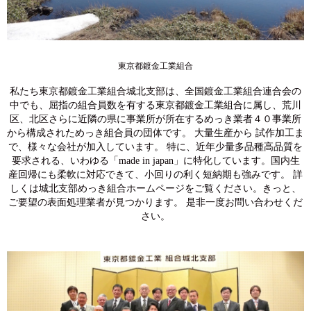
東京都鍍金工業組合
私たち東京都鍍金工業組合城北支部は、全国鍍金工業組合連合会の
中でも、屈指の組合員数を有する東京都鍍金工業組合に属し、荒川
区、北区さらに近隣の県に事業所が所在するめっき業者４０事業所
から構成されためっき組合員の団体です。 大量生産から 試作加工ま
で、様々な会社が加入しています。 特に、近年少量多品種高品質を
要求される、いわゆる「made in japan」に特化しています。国内生
産回帰にも柔軟に対応できて、小回りの利く短納期も強みです。 詳
しくは城北支部めっき組合ホームページをご覧ください。きっと、
ご要望の表面処理業者が見つかります。 是非一度お問い合わせくだ
さい。