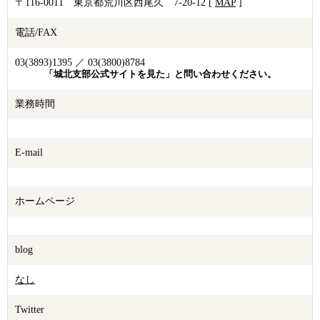
〒116-0011 東京都荒川区西尾久 7-20-12
[
MAP
]
電話/FAX
03(3893)1395
／
03(3800)8784
「城北支部公式サイトを見た」と問い合わせください。
業務時間
E-mail
ホームページ
blog
なし
Twitter